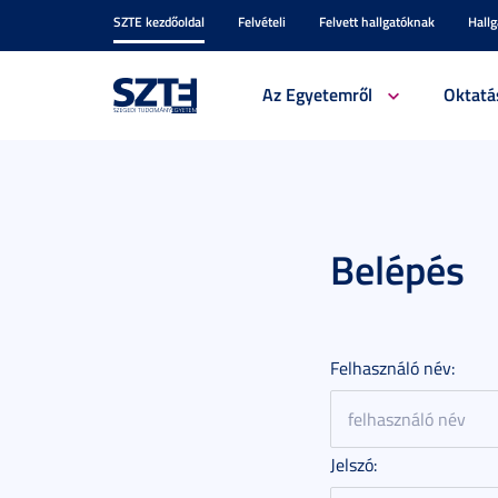
SZTE kezdőoldal
Felvételi
Felvett hallgatóknak
Hall
Az Egyetemről
Oktatá
Belépés
Felhasználó név:
Jelszó: