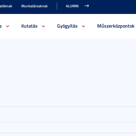
gatóknak
Munkatársaknak
ALUMNI
s
Kutatás
Gyógyítás
Műszerközpontok